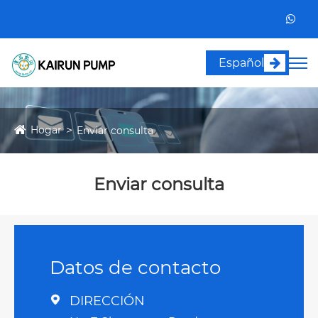
Español
Hogar
Enviar consulta
Enviar consulta
Datos de contacto
DIRECCIÓN
