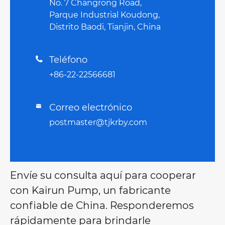
No. 7 Changrong Road,
Parque Industrial Koudong,
Distrito Baodi, Tianjin, China
Teléfono

+86-22-22566681
Correo electrónico

postmaster@tjkrby.com
Envíe su consulta aquí para cooperar
con Kairun Pump, un fabricante
confiable de China. Responderemos
rápidamente para brindarle